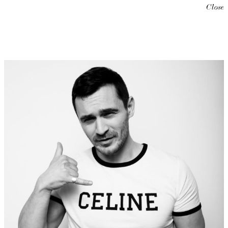
Close